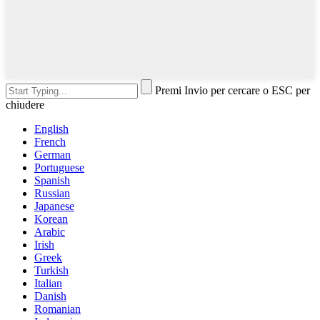
Premi Invio per cercare o ESC per
chiudere
English
French
German
Portuguese
Spanish
Russian
Japanese
Korean
Arabic
Irish
Greek
Turkish
Italian
Danish
Romanian