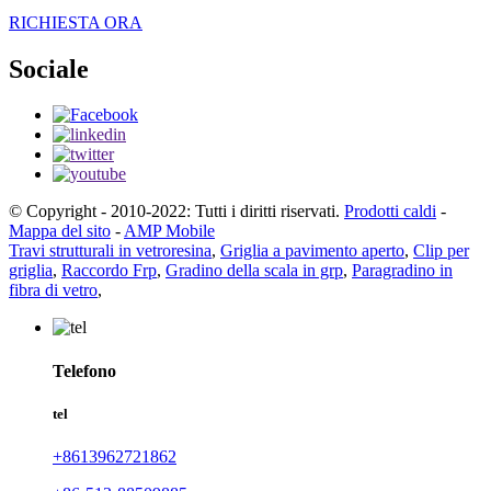
RICHIESTA ORA
Sociale
© Copyright - 2010-2022: Tutti i diritti riservati.
Prodotti caldi
-
Mappa del sito
-
AMP Mobile
Travi strutturali in vetroresina
,
Griglia a pavimento aperto
,
Clip per
griglia
,
Raccordo Frp
,
Gradino della scala in grp
,
Paragradino in
fibra di vetro
,
Telefono
tel
+8613962721862