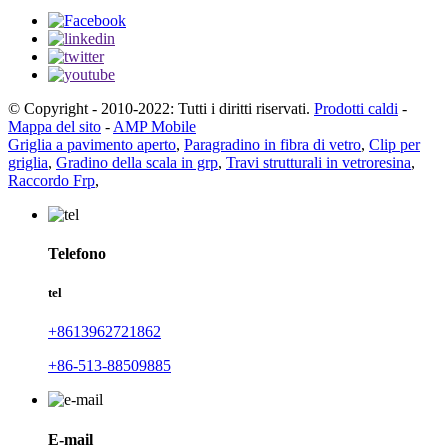
© Copyright - 2010-2022: Tutti i diritti riservati.
Prodotti caldi
-
Mappa del sito
-
AMP Mobile
Griglia a pavimento aperto
,
Paragradino in fibra di vetro
,
Clip per
griglia
,
Gradino della scala in grp
,
Travi strutturali in vetroresina
,
Raccordo Frp
,
Telefono
tel
+8613962721862
+86-513-88509885
E-mail