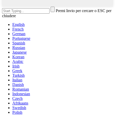
Premi Invio per cercare o ESC per
chiudere
English
French
German
Portuguese
Spanish
Russian
Japanese
Korean
Arabic
Irish
Greek
Turkish
Italian
Danish
Romanian
Indonesian
Czech
Afrikaans
Swedish
Polish